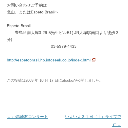
お問い合わせご予約は
北山、またはEspeto Brasilへ
Espeto Brasil
豊島区南大塚3-29-5光生ビルB1( JR大塚駅南口より徒歩３
分)
03-5979-4433
http://espetobrasil.hp.infoseek.co.jp/index.html
この投稿は
2009 年 10 月 17 日
に
atsuko
が公開しました
。
投
←
小馬崎君コンサート
いよいよ３１日（土）ライブで
稿
す
→