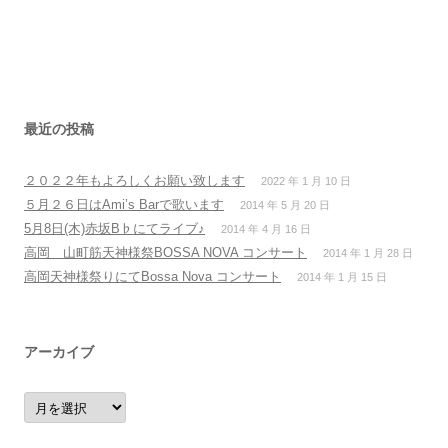
ナ
ビ
ゲ
ー
シ
最近の投稿
ョ
２０２２年もよろしくお願い致します
2022 年 1 月 10 日
ン
５月２６日はAmi’s Barで歌います
2014 年 5 月 20 日
5月8日(木)赤坂B♭にてライブ♪
2014 年 4 月 16 日
高岡 山町筋天神様祭BOSSA NOVA コンサート
2014 年 1 月 28 日
高岡天神様祭りにてBossa Nova コンサート
2014 年 1 月 15 日
アーカイブ
ア
ー
カ
イ