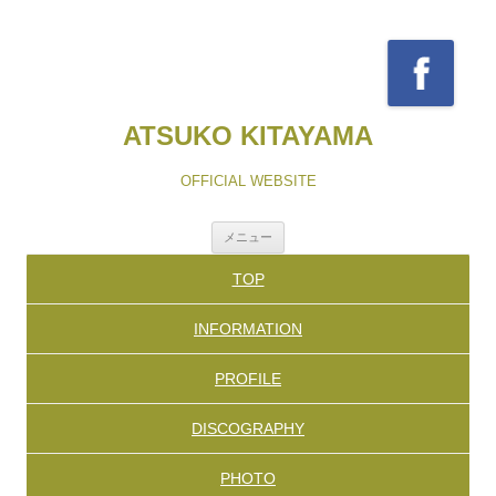
ATSUKO KITAYAMA
OFFICIAL WEBSITE
コ
メニュー
ン
テ
TOP
ン
ツ
へ
INFORMATION
ス
キ
ッ
PROFILE
プ
DISCOGRAPHY
PHOTO