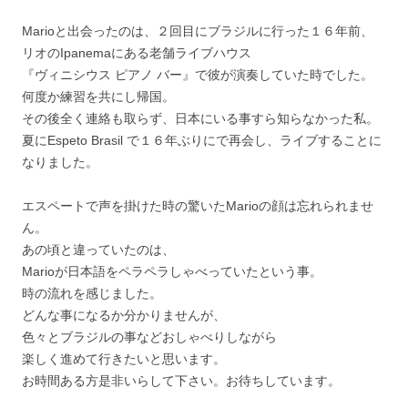
Marioと出会ったのは、２回目にブラジルに行った１６年前、
リオのIpanemaにある老舗ライブハウス
『ヴィニシウス ピアノ バー』で彼が演奏していた時でした。
何度か練習を共にし帰国。
その後全く連絡も取らず、日本にいる事すら知らなかった私。
夏にEspeto Brasil で１６年ぶりにで再会し、ライブすることに
なりました。
エスペートで声を掛けた時の驚いたMarioの顔は忘れられませ
ん。
あの頃と違っていたのは、
Marioが日本語をペラペラしゃべっていたという事。
時の流れを感じました。
どんな事になるか分かりませんが、
色々とブラジルの事などおしゃべりしながら
楽しく進めて行きたいと思います。
お時間ある方是非いらして下さい。お待ちしています。