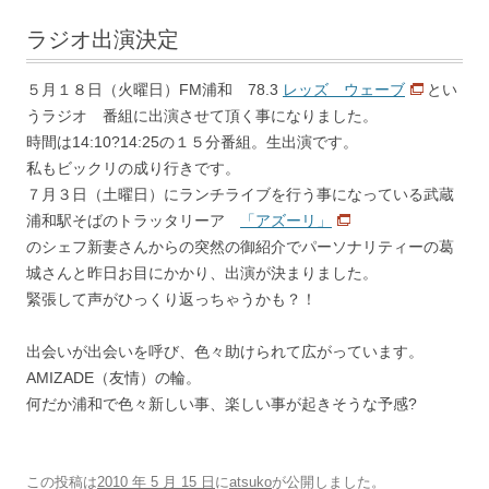
ラジオ出演決定
５月１８日（火曜日）FM浦和 78.3
レッズ ウェーブ
とい
うラジオ 番組に出演させて頂く事になりました。
時間は14:10?14:25の１５分番組。生出演です。
私もビックリの成り行きです。
７月３日（土曜日）にランチライブを行う事になっている武蔵
浦和駅そばのトラッタリーア
「アズーリ」
のシェフ新妻さんからの突然の御紹介でパーソナリティーの葛
城さんと昨日お目にかかり、出演が決まりました。
緊張して声がひっくり返っちゃうかも？！
出会いが出会いを呼び、色々助けられて広がっています。
AMIZADE（友情）の輪。
何だか浦和で色々新しい事、楽しい事が起きそうな予感?
この投稿は
2010 年 5 月 15 日
に
atsuko
が公開しました
。