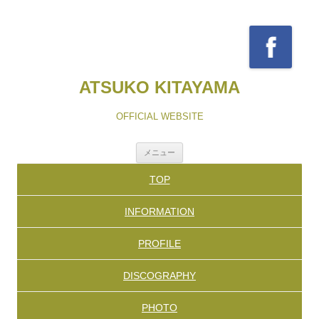
ATSUKO KITAYAMA
OFFICIAL WEBSITE
コ
メニュー
ン
テ
TOP
ン
ツ
へ
INFORMATION
ス
キ
ッ
PROFILE
プ
DISCOGRAPHY
PHOTO