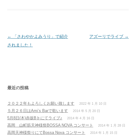
投
←
「さわやかよみうり」で紹介
アズーリでライブ
→
稿
されました！
ナ
ビ
ゲ
ー
シ
最近の投稿
ョ
２０２２年もよろしくお願い致します
2022 年 1 月 10 日
ン
５月２６日はAmi’s Barで歌います
2014 年 5 月 20 日
5月8日(木)赤坂B♭にてライブ♪
2014 年 4 月 16 日
高岡 山町筋天神様祭BOSSA NOVA コンサート
2014 年 1 月 28 日
高岡天神様祭りにてBossa Nova コンサート
2014 年 1 月 15 日