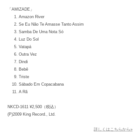
「AMIZADE」
Amazon River
Se Eu Não Te Amasse Tanto Assim
Samba De Uma Nota Só
Luz Do Sol
Vatapá
Outra Vez
Dindi
Bebê
Triste
Sábado Em Copacabana
A Rã
NKCD-1611 ¥2,500（税込）
(P)2009 King Record., Ltd.
詳しくはこちらから»