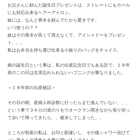
お父さんに頼んだ誕生日プレゼントは、ストレートにもカール
にも対応出来るヘアーアイロン。
妹には、なんと香水を頼んでたから驚きです。
いつ使うの？？
妹はその香水が高くて買えなくて、アイシャドーをプレゼン
ト。。。
私はお弁当を持ち運び出来る小振りのバッグをチョイス。
娘の誕生日という事は、私の出産記念日でもある訳で、１８年
前のこの日は生涯忘れられないハプニングが重なりました。
＜１８年前の出産秘話＞
その日の朝、産婦人科診察に行ったらまだ進んでいない、、、
という事で３キロの道のりをウオークマン聞きながら張り切っ
て歩いて帰ってきたら、、破水してしまった。。
ところが初産の私は、お印と勘違いし、その後シャワー浴びて