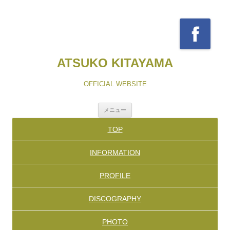
ATSUKO KITAYAMA
OFFICIAL WEBSITE
コ
メニュー
ン
テ
TOP
ン
ツ
へ
INFORMATION
ス
キ
ッ
PROFILE
プ
DISCOGRAPHY
PHOTO