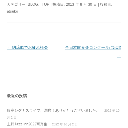
カテゴリー:
BLOG
、
TOP
| 投稿日:
2013 年 8 月 30 日
|
投稿者:
atsuko
投
←
納涼船でお疲れ様会
全日本吹奏楽コンクールに出場
稿
→
ナ
ビ
ゲ
ー
シ
最近の投稿
ョ
銀座シグナスライブ、満席！ありがとうございました。
2022 年 10
ン
月 2 日
上野Jazz inn2022写真集
2022 年 10 月 2 日