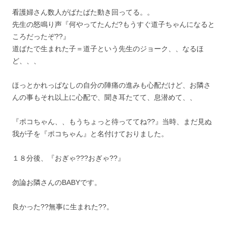
看護婦さん数人がばたばた動き回ってる。。
先生の怒鳴り声『何やってたんだ?もうすぐ道子ちゃんになると
ころだったぞ??』
道ばたで生まれた子＝道子という先生のジョーク、、なるほ
ど、、、
ほっとかれっぱなしの自分の陣痛の進みも心配だけど、お隣さ
んの事もそれ以上に心配で、聞き耳たてて、息潜めて、、
『ポコちゃん、、もうちょっと待っててね??』当時、まだ見ぬ
我が子を『ポコちゃん』と名付けておりました。
１８分後、『おぎゃ???おぎゃ??』
勿論お隣さんのBABYです。
良かった??無事に生まれた??。