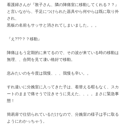
看護婦さんが『敦子さん、隣の陣痛室に移動してくれる？？』
と言いながら、手足につけられた器具やら何やらは既に取り外
され、
黒板の名前もサッサと消されてしまいました。。。
『え???？？移動』
陣痛はもう定期的に来てるので、その波が来ている時の移動は
無理、、合間を見て凄い格好で移動。
息みたいのを今度は我慢、、、我慢も辛い。。
すれ違いに分娩室に入ってきた子は、着替える暇もなく、スカ
ートのままで痛そうで泣きそうに見えた、、。。まさに緊急事
態！
簡易扉で仕切られているだけなので、分娩室の様子は手に取る
ようにわかっちゃう。