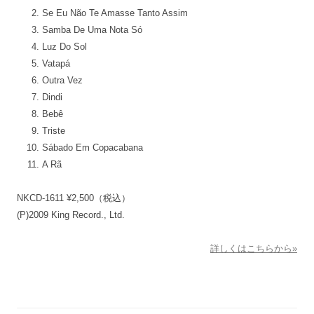
Se Eu Não Te Amasse Tanto Assim
Samba De Uma Nota Só
Luz Do Sol
Vatapá
Outra Vez
Dindi
Bebê
Triste
Sábado Em Copacabana
A Rã
NKCD-1611 ¥2,500（税込）
(P)2009 King Record., Ltd.
詳しくはこちらから»