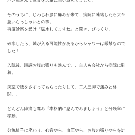
パン屋さんで昼食を大量に買い込んでました。
そのうちに、じわじわ腰に痛みが来て、病院に連絡したら大至
急いらっしゃいとの事。
再度診察を受け『破水してますね』と聞き、びっくり。
破水したら、菌が入る可能性があるからシャワーは厳禁なので
した！
入院後、順調お腹の張りも進んで、、主人も会社から病院に到
着。
病室で腰をさすってもらったりして、二人三脚で痛みと格
闘。。
どんどん陣痛も進み『本格的に息んでみましょう』と分娩室に
移動。
分娩椅子に座わり、心音やら、血圧やら、お腹の張りやらを計