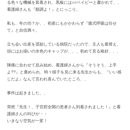
る色々な機械を装着され、黒板には○○ベイビーと書かれて、、
看護婦さんも『順調よ！』とにっこり。
私も、年の功？か、、初産にもかかわらず『腹式呼吸は任せ
て』と自信満々。
立ち会い出産を奨励している病院だったので、主人も着替え、
頭にはお揃いの水色のキャップが、、、初めて見る格好、、、
陣痛に合わせて息み始め、看護婦さんから『そうそう、上手
よ??』と褒められ、時々様子を見に来る先生からも、『いい感
じだよ』なんて言われ喜んでいたところ、、
事件は起きました、、
突然『先生！、子宮腔全開の患者さん到着されました！』と看
護婦さんの叫びが・・
いきなり空気が一変！