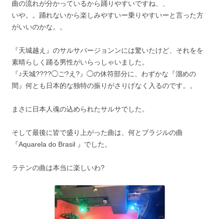
曲の流れが分かっているから踊りやすいですね、、
いや。。踊れないから楽しみやすいー乗りやすいーと言った方
がいいのかな。。
『天城越え』のサルサバージョンンには驚いたけど、それをを
素晴らしく踊る男性がいらっしゃいました。
『♪天城????◯ご?え?』◯の休符部分に、わずかな『溜めの
間』何とも日本的な独特の振りがさりげなく入るのです。。
まさに日本人魂の込められたサルサでした。
そして最後に皆で盛り上がった曲は、何とブラジルの曲
『Aquarela do Brasil 』でした。
ラテンの曲は本当に楽しいわ?