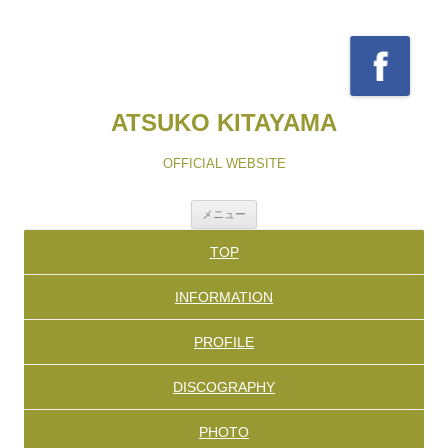
ATSUKO KITAYAMA
OFFICIAL WEBSITE
コ
メニュー
ン
テ
TOP
ン
ツ
へ
INFORMATION
ス
キ
ッ
PROFILE
プ
DISCOGRAPHY
PHOTO