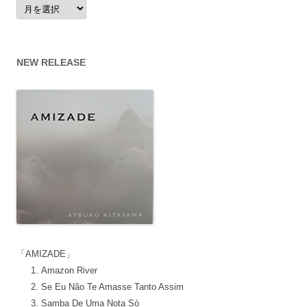
ア
ー
カ
イ
ブ
NEW RELEASE
「AMIZADE」
Amazon River
Se Eu Não Te Amasse Tanto Assim
Samba De Uma Nota Só