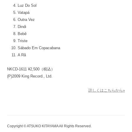
Luz Do Sol
Vatapá
Outra Vez
Dindi
Bebê
Triste
Sábado Em Copacabana
A Rã
NKCD-1611 ¥2,500（税込）
(P)2009 King Record., Ltd.
詳しくはこちらから»
Copyright © ATSUKO KITAYAMA All Rights Reserved.