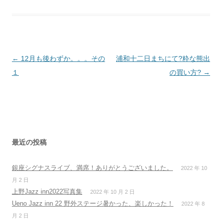
投
←
12月も後わずか。。。その
浦和十二日まちにて?粋な熊出
稿
１
の買い方?
→
ナ
ビ
ゲ
ー
シ
最近の投稿
ョ
銀座シグナスライブ、満席！ありがとうございました。
2022 年 10
ン
月 2 日
上野Jazz inn2022写真集
2022 年 10 月 2 日
Ueno Jazz inn 22 野外ステージ暑かった、楽しかった！
2022 年 8
月 2 日