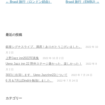
投
←
Brasil 旅行（ロンドン経由）
Brasil 旅行（EMBU)
→
稿
ナ
ビ
ゲ
ー
最近の投稿
シ
銀座シグナスライブ、満席！ありがとうございました。
2022 年 10
ョ
月 2 日
ン
上野Jazz inn2022写真集
2022 年 10 月 2 日
Ueno Jazz inn 22 野外ステージ暑かった、楽しかった！
2022 年 8
月 2 日
30日に出演します、Ueno JazzInn22について
2022 年 7 月 24 日
6 月＆7月はDindiを勉強しました。
2022 年 7 月 24 日
カテゴリー