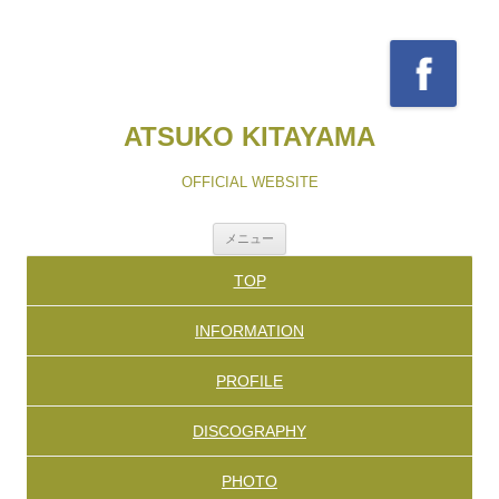
ATSUKO KITAYAMA
OFFICIAL WEBSITE
コ
メニュー
ン
テ
TOP
ン
ツ
へ
INFORMATION
ス
キ
ッ
PROFILE
プ
DISCOGRAPHY
PHOTO