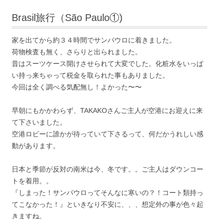
Brasil旅行（São Paulo①)
家を出てから約３４時間でサンパウロに着きました。
荷物検査も無く、さらりと出られました。
昔はスーツケース開けさせられて大変でした。化粧水をいっぱ
い持っ来ちゃって税金を取られた事もありました。
今回は全く調べる気配無し！よかった〜〜
早朝にもかかわらず、TAKAKOさんご主人が空港にお迎えに来
て下さいました。
空港ロビーに誰かが待っていて下さるって、何だかうれしい感
動があります。
日本と季節が反対の南米は今、冬です。。ご主人はダウンコー
トを着用。。
『しまった！サンパウロってそんなに寒いの？！コート類持っ
てこなかった！』といきなり不安に、、、想定外の事が色々起
きますね。