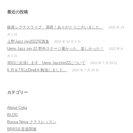
ゲ
ー
最近の投稿
シ
銀座シグナスライブ、満席！ありがとうございました。
2022 年 10
ョ
月 2 日
ン
上野Jazz inn2022写真集
2022 年 10 月 2 日
Ueno Jazz inn 22 野外ステージ暑かった、楽しかった！
2022 年 8
月 2 日
30日に出演します、Ueno JazzInn22について
2022 年 7 月 24 日
6 月＆7月はDindiを勉強しました。
2022 年 7 月 24 日
カテゴリー
About Celia
BLOG
Bossa Nova クラスレッスン
BRASIL音楽関連