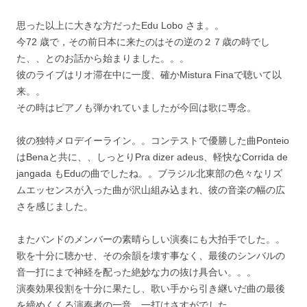
思った以上に大きな方だったEdu Lobo さま。。
今72 歳で，その前日本に来たのはその逆の２７歳の時でし
た、、とのお話から始まりました。。。
彼のライブはリオ滞在中に一度、確かMistura Finaで聴いて以
来。。
その時はピアノも弾かれていましたが今回は歌に専念。
彼の独特メロデイーライン。。コンテストで優勝した曲Ponteio
はBenaと共に、、しっとりPra dizer adeus、軽快なCorrida de
jangada もEduの曲でしたね。。ブラジル北東部の色々なリズ
ムエッセンスが入った曲が沢山組み込まれ、彼の音楽の幅の広
さを感じました。
またバンドのメンバーの素晴らしい演奏にも大拍手でした。。
歌を十分に聴かせ、その余韻を壊す事なく、最後のシンバルの
音一打にまで神経を配った絶妙な力の抜け具合い。。。
演奏効果役割を十分に果たし、歌い手から引き継いだ曲の最後
を締めくくる演奏者の一音、一打はさすがでした。