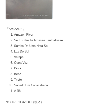
「AMIZADE」
Amazon River
Se Eu Não Te Amasse Tanto Assim
Samba De Uma Nota Só
Luz Do Sol
Vatapá
Outra Vez
Dindi
Bebê
Triste
Sábado Em Copacabana
A Rã
NKCD-1611 ¥2,500（税込）