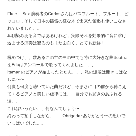
Flute、 Sax 演奏者のCarlosさんはバスフルート、フルート、ピ
ッコロ，そして日本の篠笛の様な木で出来た笛迄も使いこなさ
れていました。。
耳馴染みある音ではあるけれど，実際それを効果的に音に溶け
込ませる演奏は観るのもまた面白く、とても新鮮！
極めつけ、、数あるこの世の曲の中でも特に大好きな曲Beatriz
をEduはアンコールで歌ってくれました、、、
Itamar のピアノが始まったとたん、、、私の涙腺は開きっぱな
しに〜〜
何度も何度も聴いていた曲だけど、今まさに目の前から聴こえ
てくるピアノと美しい旋律には、、自分でも驚きのあふれる
涙。。
これはいったい、、何なんでしょう〜
終わって拍手しながら、、 Obrigada~ありがとう〜の思いで
いっぱいでした。。