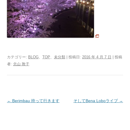
カテゴリー:
BLOG
、
TOP
、
未分類
| 投稿日:
2016 年 4 月 7 日
|
投稿
者:
北山 敦子
投
←
Berimbau 持って行きます
そしてBena Loboライブ
→
稿
ナ
ビ