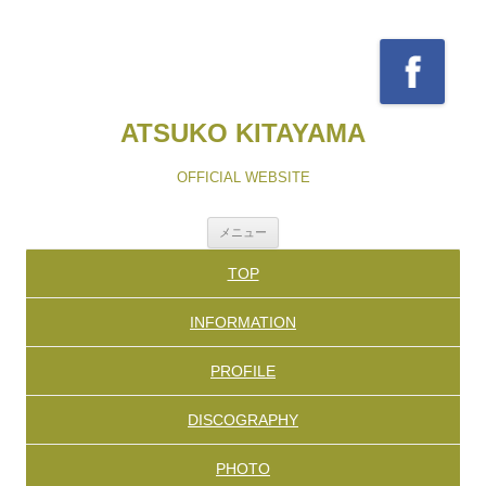
ATSUKO KITAYAMA
OFFICIAL WEBSITE
コ
メニュー
ン
テ
TOP
ン
ツ
へ
INFORMATION
ス
キ
ッ
PROFILE
プ
DISCOGRAPHY
PHOTO