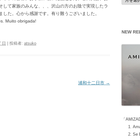
ー
そして家族のみんな、、、沢山の方のお陰で実現したラ
カ
イ
ました。心から感謝です。有り難うございました。
ブ
. Muito obrigada!
NEW RE
7 日
|
投稿者:
atsuko
浦和十二日市
→
「AMIZA
Ama
Se 