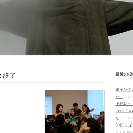
2.終了
最近の投
銀座シグ
た。
20
上野Jazz 
Ueno J
た！
20
30日に出演
年 7 月 24 