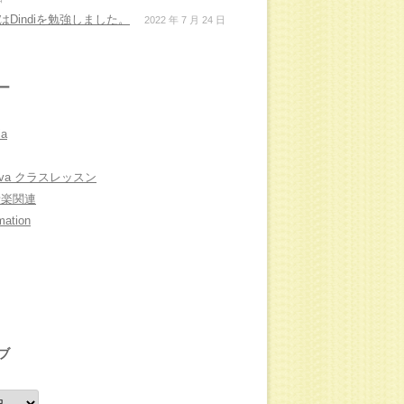
月はDindiを勉強しました。
2022 年 7 月 24 日
ー
ia
Nova クラスレッスン
L音楽関連
mation
ブ