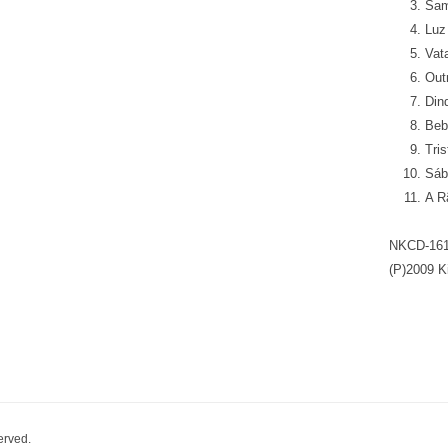
Sam
Luz
Vat
Out
Din
Beb
Tris
Sáb
A R
NKCD-16
(P)2009 K
erved.