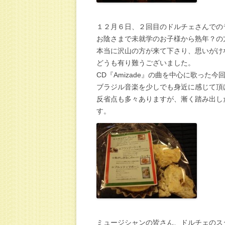
１２月６日、２回目のドルチェさんでの
お陰さまで未就学のお子様から熟年？の
本当に沢山の方が来て下さり、思いがけ
どうも有り難うございました。
CD『Amizade』の曲を中心に歌った
ブラジル音楽を少しでも身近に感じて頂
反省点も多々ありますが、漸く踏み出し
す。
ミュージシャンの皆さん、ドルチェのス