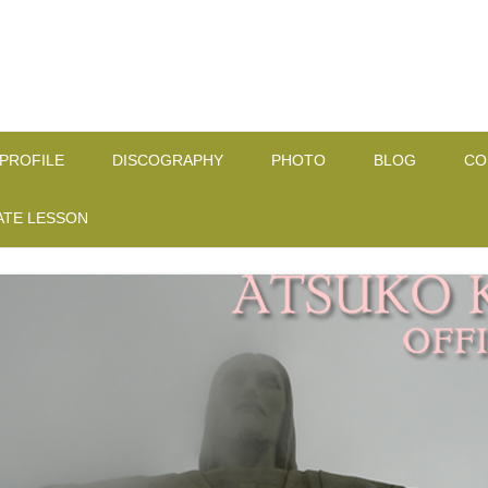
コ
ン
PROFILE
DISCOGRAPHY
PHOTO
BLOG
CO
テ
ン
ツ
ATE LESSON
へ
ス
キ
ッ
プ