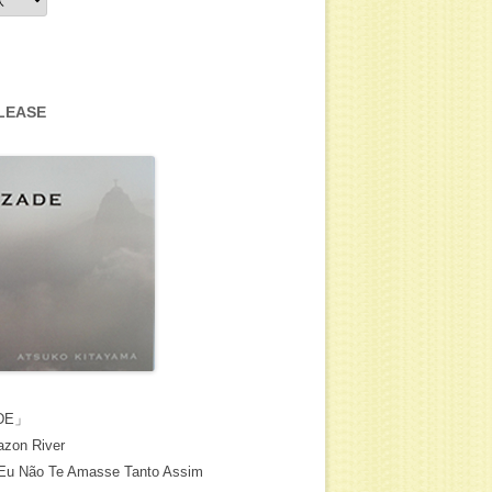
LEASE
DE」
zon River
Eu Não Te Amasse Tanto Assim