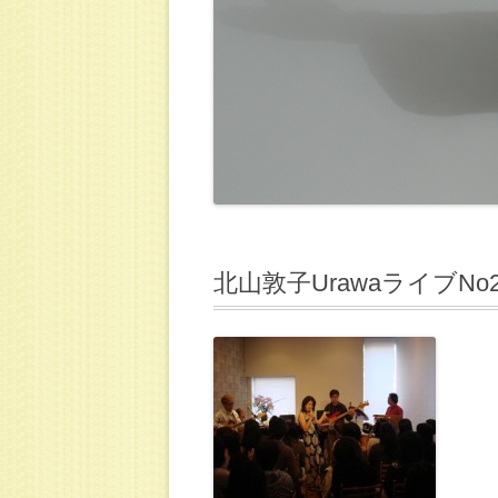
北山敦子UrawaライブNo