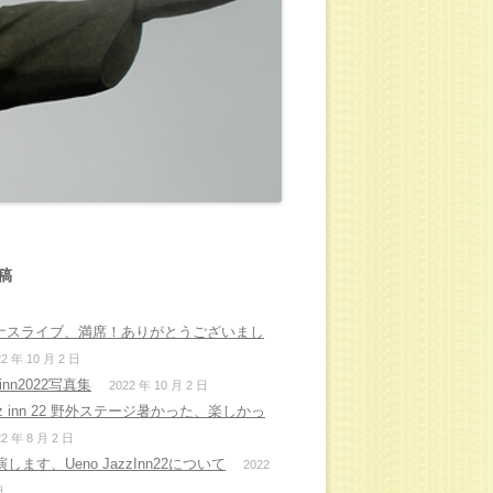
稿
ナスライブ、満席！ありがとうございまし
22 年 10 月 2 日
inn2022写真集
2022 年 10 月 2 日
azz inn 22 野外ステージ暑かった、楽しかっ
22 年 8 月 2 日
します、Ueno JazzInn22について
2022
日