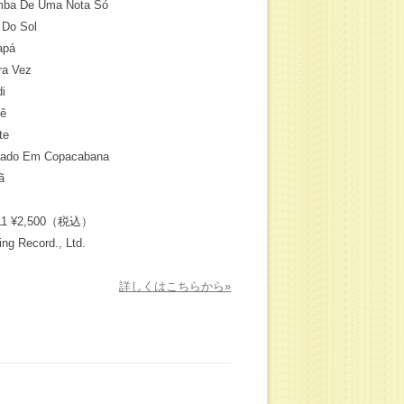
ba De Uma Nota Só
 Do Sol
apá
ra Vez
di
ê
te
ado Em Copacabana
ã
11 ¥2,500（税込）
ing Record., Ltd.
詳しくはこちらから»