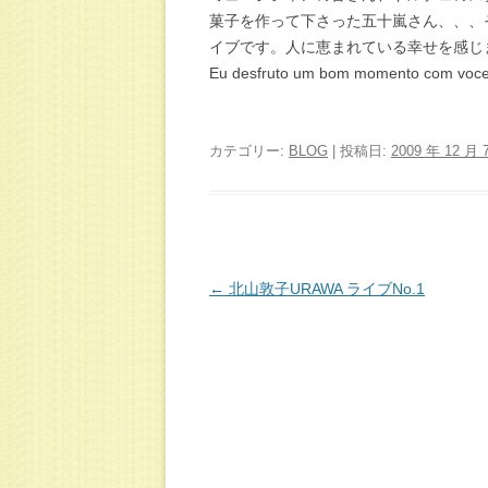
菓子を作って下さった五十嵐さん、、、
イブです。人に恵まれている幸せを感じ
Eu desfruto um bom momento com voces
カテゴリー:
BLOG
| 投稿日:
2009 年 12 月 
投
←
北山敦子URAWA ライブNo.1
稿
ナ
ビ
ゲ
ー
シ