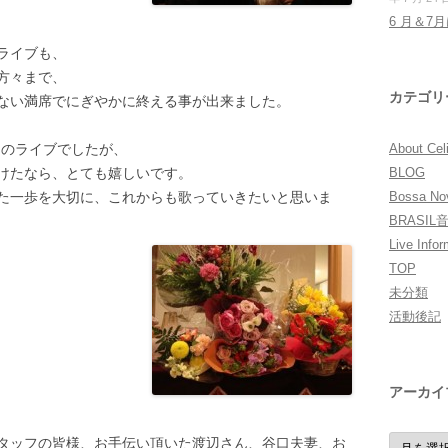
6 月＆7
ライブも、
方々まで、
カテゴリ
ない満席でにぎやかに終える事が出来ました。
今回のライブでしたが、
About Cel
けたなら、とても嬉しいです。
BLOG
た一歩を大切に、これからも歌っていきたいと思いま
Bossa 
BRASI
Live Infor
TOP
未分類
活動後記
アーカイ
ア
タッフの皆様、お手伝い頂いた渡辺さん、谷口夫妻、お