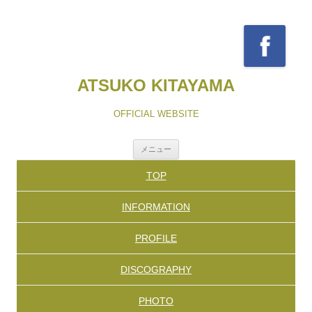
ATSUKO KITAYAMA
OFFICIAL WEBSITE
コ
メニュー
ン
テ
TOP
ン
ツ
へ
INFORMATION
ス
キ
ッ
PROFILE
プ
DISCOGRAPHY
PHOTO