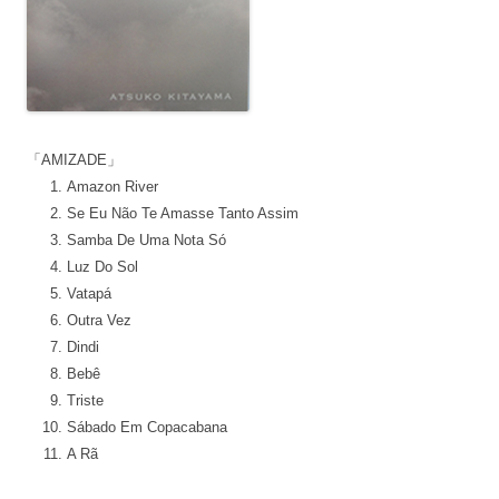
「AMIZADE」
Amazon River
Se Eu Não Te Amasse Tanto Assim
Samba De Uma Nota Só
Luz Do Sol
Vatapá
Outra Vez
Dindi
Bebê
Triste
Sábado Em Copacabana
A Rã