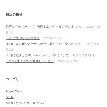
ゲ
ー
シ
最近の投稿
ョ
銀座シグナスライブ、満席！ありがとうございました。
2022 年 10
ン
月 2 日
上野Jazz inn2022写真集
2022 年 10 月 2 日
Ueno Jazz inn 22 野外ステージ暑かった、楽しかった！
2022 年 8
月 2 日
30日に出演します、Ueno JazzInn22について
2022 年 7 月 24 日
6 月＆7月はDindiを勉強しました。
2022 年 7 月 24 日
カテゴリー
About Celia
BLOG
Bossa Nova クラスレッスン