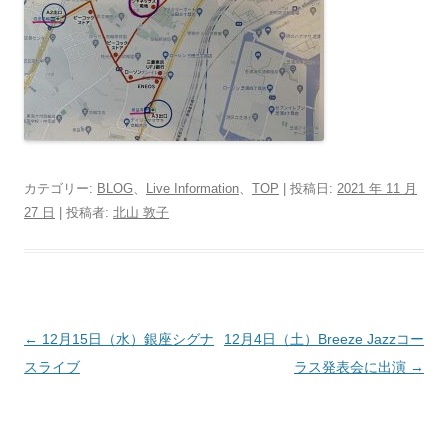
カテゴリー:
BLOG
、
Live Information
、
TOP
| 投稿日:
2021 年 11 月
27 日
|
投稿者:
北山 敦子
投
←
12月15日（水）銀座シグナ
12月4日（土）Breeze Jazzコー
稿
スライブ
ラス発表会に出演
→
ナ
ビ