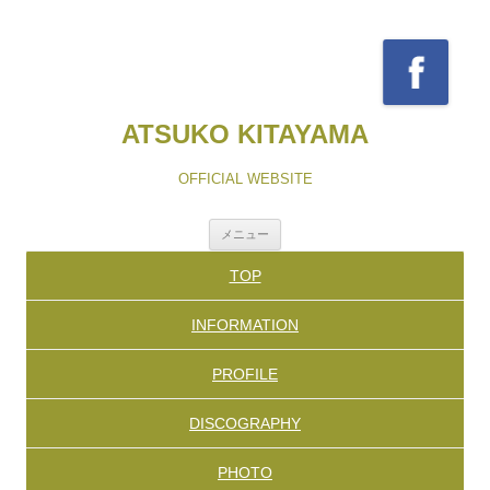
ATSUKO KITAYAMA
OFFICIAL WEBSITE
コ
メニュー
ン
テ
TOP
ン
ツ
へ
INFORMATION
ス
キ
ッ
PROFILE
プ
DISCOGRAPHY
PHOTO