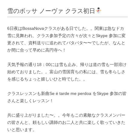
雪のボッサ ノーヴァ クラス初日
6日夜はBossaNovaクラスがある日でした。。関東は急なドカ
雪に見舞われ、クラス参加予定の方々が次々とSkype 参加に変
更されて、資料送りに追われてバタバタ〜〜でしたが、なんと
か間に合って早めに高円寺へ！
天気予報の通り18：00には雪も止み、帰りは道の雪も一部溶け
始めておりました。。富山の雪国育ちの私には、雪も冬らしさ
を感じるちょっと嬉しいひと時でした。。
クラスレッスンも新曲Se é tarde me perdoa をSkype 参加の皆
さんと楽しくレッスン！
共に盛り上がりました〜。。今年もこの素敵なクラスメンバー
の皆さんと、頼もしい講師のお二人と共に楽しく歌っていきた
いと思います。