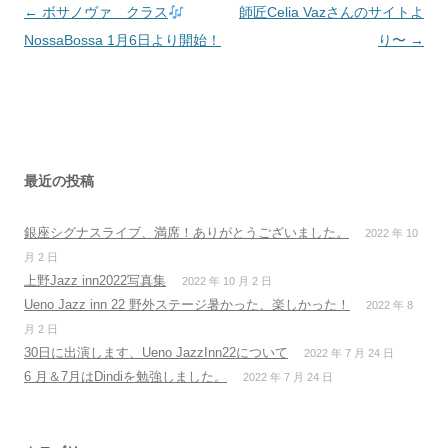
投
←
ボサノヴァ クラス
師匠Celia Vazさんのサイトよ
稿
NossaBossa 1月6日より開始！
り〜
→
ナ
ビ
ゲ
ー
シ
最近の投稿
ョ
銀座シグナスライブ、満席！ありがとうございました。
2022 年 10
ン
月 2 日
上野Jazz inn2022写真集
2022 年 10 月 2 日
Ueno Jazz inn 22 野外ステージ暑かった、楽しかった！
2022 年 8
月 2 日
30日に出演します、Ueno JazzInn22について
2022 年 7 月 24 日
6 月＆7月はDindiを勉強しました。
2022 年 7 月 24 日