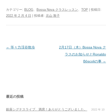
カテゴリー:
BLOG
、
Bossa Nova クラスレッスン
、
TOP
| 投稿日:
2022 年 2 月 4 日
|
投稿者:
北山 敦子
投
←
等々力渓谷散歩
2月17日（木）Bossa Nova ク
稿
ラスのお知らせとRonaldo
ナ
Bôscoliの事
→
ビ
ゲ
ー
シ
ョ
最近の投稿
ン
銀座シグナスライブ、満席！ありがとうございました。
2022 年 10