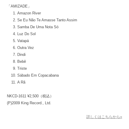
「AMIZADE」
Amazon River
Se Eu Não Te Amasse Tanto Assim
Samba De Uma Nota Só
Luz Do Sol
Vatapá
Outra Vez
Dindi
Bebê
Triste
Sábado Em Copacabana
A Rã
NKCD-1611 ¥2,500（税込）
(P)2009 King Record., Ltd.
詳しくはこちらから»