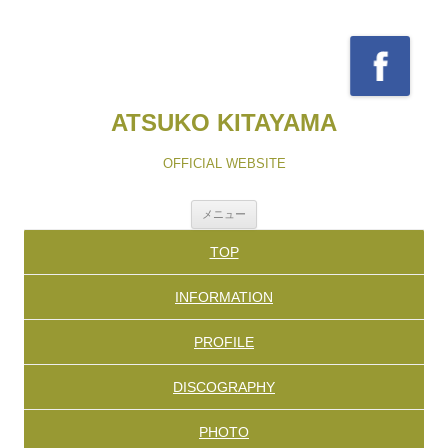
ATSUKO KITAYAMA
OFFICIAL WEBSITE
コ
メニュー
ン
テ
TOP
ン
ツ
へ
INFORMATION
ス
キ
ッ
PROFILE
プ
DISCOGRAPHY
PHOTO