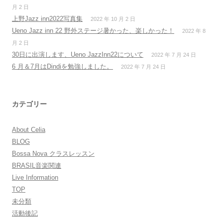
月 2 日
上野Jazz inn2022写真集
2022 年 10 月 2 日
Ueno Jazz inn 22 野外ステージ暑かった、楽しかった！
2022 年 8
月 2 日
30日に出演します、Ueno JazzInn22について
2022 年 7 月 24 日
6 月＆7月はDindiを勉強しました。
2022 年 7 月 24 日
カテゴリー
About Celia
BLOG
Bossa Nova クラスレッスン
BRASIL音楽関連
Live Information
TOP
未分類
活動後記