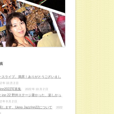
稿
ナスライブ、満席！ありがとうございまし
22 年 10 月 2 日
inn2022写真集
2022 年 10 月 2 日
azz inn 22 野外ステージ暑かった、楽しかっ
22 年 8 月 2 日
します、Ueno JazzInn22について
2022
日