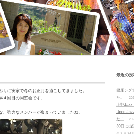
最近の投
銀座シグ
ぶりに実家で冬のお正月を過ごしてきました。
た。
早４回目の同窓会です。
20
上野Jazz 
Ueno J
な、強力なメンバーが集まっていましたね。
た！
20
30日に出演
年 7 月 24 