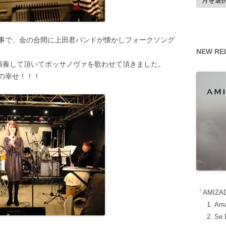
ー
カ
イ
ブ
事で、会の合間に上田君バンドが懐かしフォークソング
NEW RE
に演奏して頂いてボッサノヴァを歌わせて頂きました。
の幸せ！！！
「AMIZA
Ama
Se 