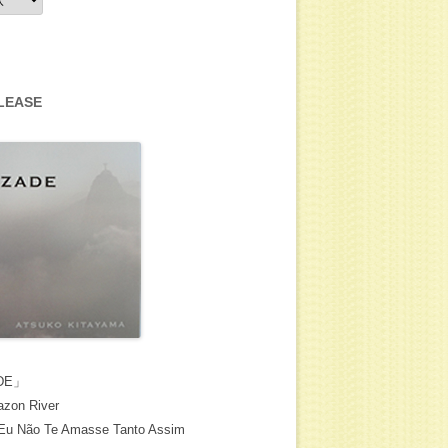
LEASE
DE」
zon River
Eu Não Te Amasse Tanto Assim