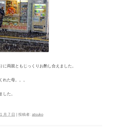
りに両親ともじっくりお酌し合えました。
くれた母。。。
ました。
 1 月 7 日
|
投稿者:
atsuko