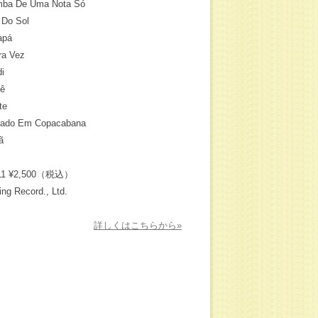
ba De Uma Nota Só
 Do Sol
apá
ra Vez
di
ê
te
ado Em Copacabana
ã
11 ¥2,500（税込）
ing Record., Ltd.
詳しくはこちらから»