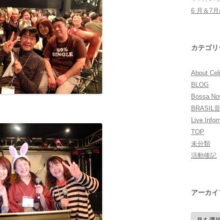
6 月＆7
カテゴリ
About Cel
BLOG
Bossa 
BRASI
Live Infor
TOP
未分類
活動後記
アーカイ
ア