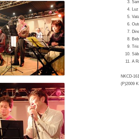
Sam
Luz
Vat
Out
Din
Beb
Tris
Sáb
A R
NKCD-16
(P)2009 K