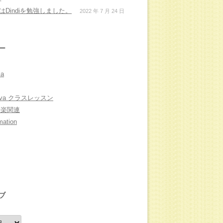
月はDindiを勉強しました。
2022 年 7 月 24 日
ー
ia
Nova クラスレッスン
L音楽関連
mation
ブ